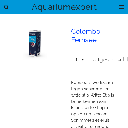
Aquariumexpert
Ga
direct
naar
de
Colombo
hoofdinhoud
Femsee
Uitgeschakel
Femsee is werkzaam
tegen schimmel en
witte stip. Witte Stip is
te herkennen aan
kleine witte stippen
op kop en lichaam.
Schimmel ziet eruit
als witte tot groene