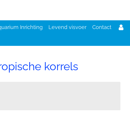
uarium Inrichting
Levend visvoer
Contact
opische korrels
d