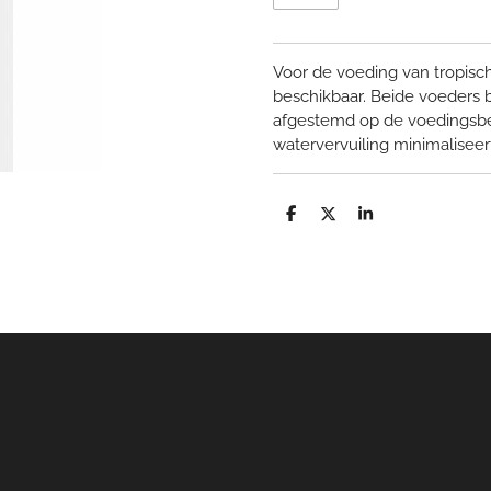
Voor de voeding van tropisch
beschikbaar. Beide voeders 
afgestemd op de voedingsbeho
watervervuiling minimaliseer
D
D
S
e
e
h
l
e
a
e
l
r
n
e