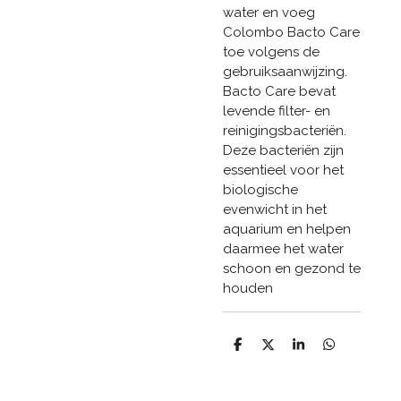
water en voeg
Colombo Bacto Care
toe volgens de
gebruiksaanwijzing.
Bacto Care bevat
levende filter- en
reinigingsbacteriën.
Deze bacteriën zijn
essentieel voor het
biologische
evenwicht in het
aquarium en helpen
daarmee het water
schoon en gezond te
houden
D
D
S
D
e
e
h
e
l
e
a
l
e
l
r
e