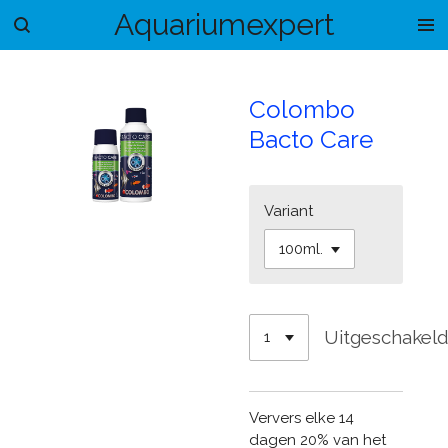
Aquariumexpert
Ga
direct
naar
de
Colombo
hoofdinhoud
Bacto Care
Variant
Uitgeschakel
Ververs elke 14
dagen 20% van het