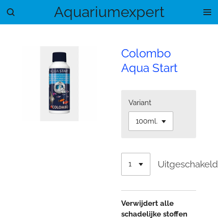
Aquariumexpert
Ga
direct
naar
de
Colombo
hoofdinhoud
Aqua Start
Variant
Uitgeschakel
Verwijdert alle
schadelijke stoffen