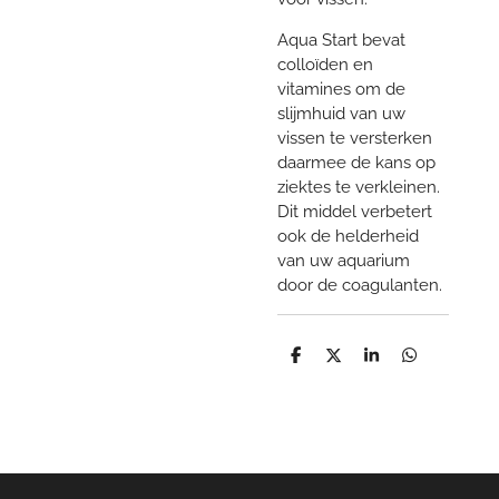
Aqua Start bevat
colloïden en
vitamines om de
slijmhuid van uw
vissen te versterken
daarmee de kans op
ziektes te verkleinen.
Dit middel verbetert
ook de helderheid
van uw aquarium
door de coagulanten.
D
D
S
D
e
e
h
e
l
e
a
l
e
l
r
e
n
e
n