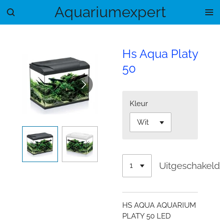
Aquariumexpert
Ga
direct
naar
de
Hs Aqua Platy
hoofdinhoud
50
Kleur
Uitgeschakel
HS AQUA AQUARIUM
PLATY 50 LED