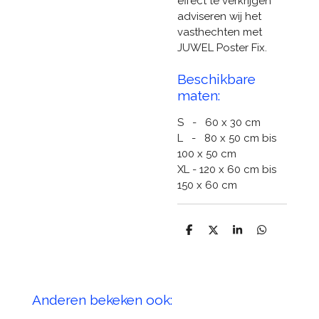
effect te verkrijgen
adviseren wij het
vasthechten met
JUWEL Poster Fix.
Beschikbare
maten:
S - 60 x 30 cm
L - 80 x 50 cm bis
100 x 50 cm
XL - 120 x 60 cm bis
150 x 60 cm
D
D
S
D
e
e
h
e
l
e
a
l
e
l
r
e
n
e
n
Anderen bekeken ook: