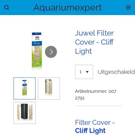
Aquariumexpert
Ga
direct
naar
de
Juwel Filter
hoofdinhoud
Cover - Cliff
Light
Uitgeschakel
Artikelnummer:
007
2791
Filter Cover -
Cliff Light