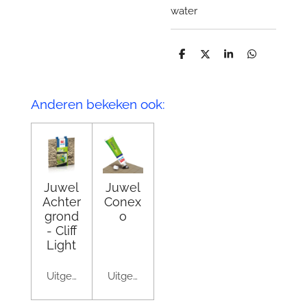
water
D
D
S
D
e
e
h
e
l
e
a
l
e
l
r
e
n
e
n
Anderen bekeken ook:
Juwel
Juwel
Achter
Conex
grond
o
- Cliff
Light
Uitgeschakeld
Uitgeschakeld