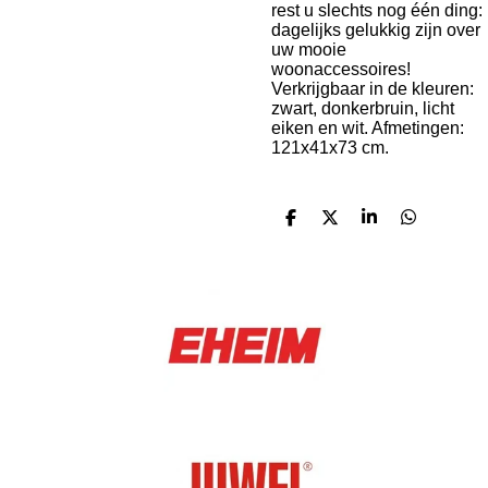
rest u slechts nog één ding:
dagelijks gelukkig zijn over
uw mooie
woonaccessoires!
Verkrijgbaar in de kleuren:
zwart, donkerbruin, licht
eiken en wit. Afmetingen:
121x41x73 cm.
D
D
S
D
e
e
h
e
l
e
a
l
e
l
r
e
n
e
n