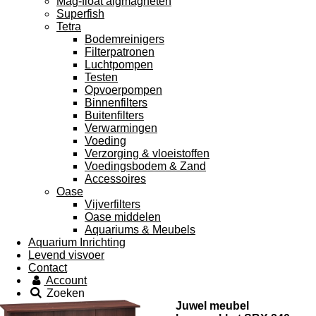
Mag-float algmagneten
Superfish
Tetra
Bodemreinigers
Filterpatronen
Luchtpompen
Testen
Opvoerpompen
Binnenfilters
Buitenfilters
Verwarmingen
Voeding
Verzorging & vloeistoffen
Voedingsbodem & Zand
Accessoires
Oase
Vijverfilters
Oase middelen
Aquariums & Meubels
Aquarium Inrichting
Levend visvoer
Contact
Account
Zoeken
Juwel meubel