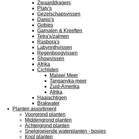
Zwaarddragers
Platy's
Gezelschapsvissen
Danio's
Gobies
Garnalen & Kreeften
Tetra's/zalmen
Rasbora's
Labyrinthvissen
Regenboogvissen
Showvissen
Afrika
Cichliden
Malawi Meer
Tanganyka-meer
Zuid-Amerika
Afrika
Haaiachtigen
Brakwater
Planten assortiment
Voorgrond planten
Middengrond planten
Achtergrond planten
Snelgroeiende waterplanten - bosjes
Knol planten