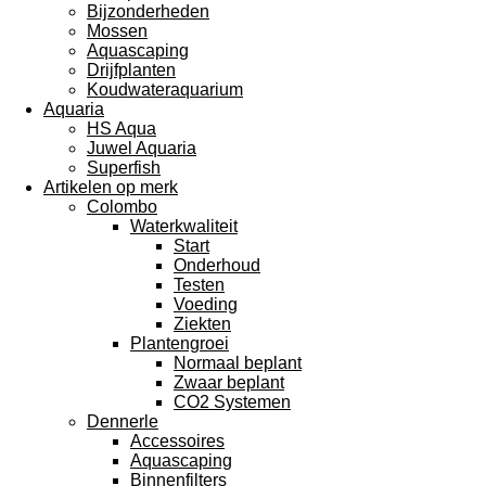
Bijzonderheden
Mossen
Aquascaping
Drijfplanten
Koudwateraquarium
Aquaria
HS Aqua
Juwel Aquaria
Superfish
Artikelen op merk
Colombo
Waterkwaliteit
Start
Onderhoud
Testen
Voeding
Ziekten
Plantengroei
Normaal beplant
Zwaar beplant
CO2 Systemen
Dennerle
Accessoires
Aquascaping
Binnenfilters