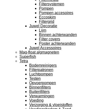
Filtersystemen
Pompen
Pompen accesoires
Eccoskim
Filtergrid
Juwel Decoratie
Lijm
Binnen achterwanden
Filter covers
Poster achterwanden
Juwel Accessoires
Mag-float algmagneten
Superfish
Tetra
Bodemreinigers
Filterpatronen
Luchtpompen
Testen
Opvoerpompen
Binnenfilters
Buitenfilters
Verwarmingen
Voeding
Verzorging & vloeistoffen