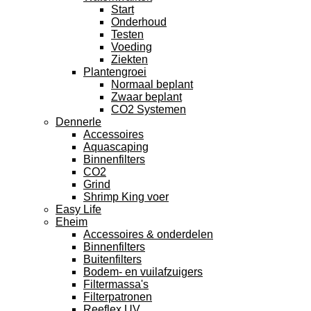
Start
Onderhoud
Testen
Voeding
Ziekten
Plantengroei
Normaal beplant
Zwaar beplant
CO2 Systemen
Dennerle
Accessoires
Aquascaping
Binnenfilters
CO2
Grind
Shrimp King voer
Easy Life
Eheim
Accessoires & onderdelen
Binnenfilters
Buitenfilters
Bodem- en vuilafzuigers
Filtermassa's
Filterpatronen
Reeflex UV