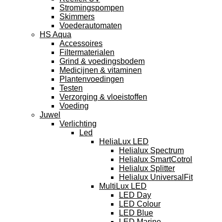
Stromingspompen
Skimmers
Voederautomaten
HS Aqua
Accessoires
Filtermaterialen
Grind & voedingsbodem
Medicijnen & vitaminen
Plantenvoedingen
Testen
Verzorging & vloeistoffen
Voeding
Juwel
Verlichting
Led
HeliaLux LED
Helialux Spectrum
Helialux SmartCotrol
Helialux Splitter
Helialux UniversalFit
MultiLux LED
LED Day
LED Colour
LED Blue
LED Marine