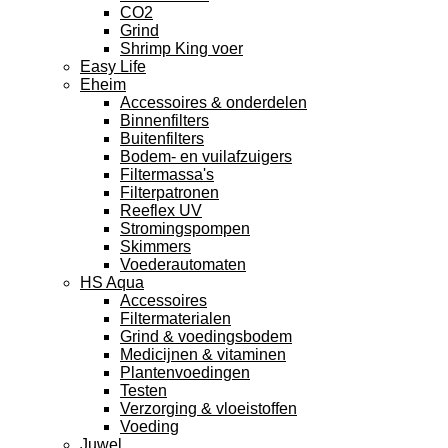
CO2
Grind
Shrimp King voer
Easy Life
Eheim
Accessoires & onderdelen
Binnenfilters
Buitenfilters
Bodem- en vuilafzuigers
Filtermassa's
Filterpatronen
Reeflex UV
Stromingspompen
Skimmers
Voederautomaten
HS Aqua
Accessoires
Filtermaterialen
Grind & voedingsbodem
Medicijnen & vitaminen
Plantenvoedingen
Testen
Verzorging & vloeistoffen
Voeding
Juwel