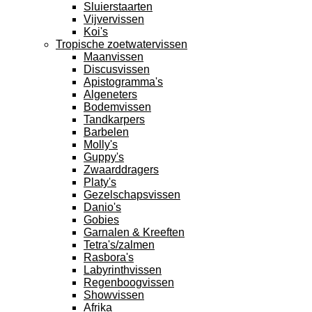
Sluierstaarten
Vijvervissen
Koi's
Tropische zoetwatervissen
Maanvissen
Discusvissen
Apistogramma's
Algeneters
Bodemvissen
Tandkarpers
Barbelen
Molly's
Guppy's
Zwaarddragers
Platy's
Gezelschapsvissen
Danio's
Gobies
Garnalen & Kreeften
Tetra's/zalmen
Rasbora's
Labyrinthvissen
Regenboogvissen
Showvissen
Afrika