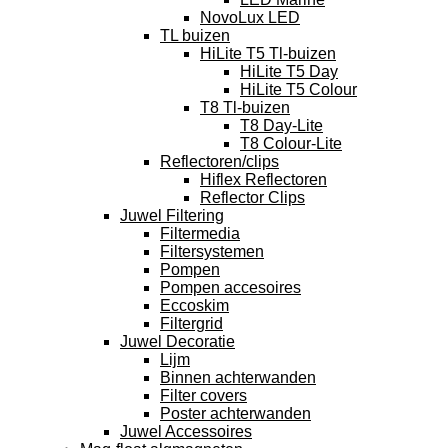
NovoLux LED
TL buizen
HiLite T5 Tl-buizen
HiLite T5 Day
HiLite T5 Colour
T8 Tl-buizen
T8 Day-Lite
T8 Colour-Lite
Reflectoren/clips
Hiflex Reflectoren
Reflector Clips
Juwel Filtering
Filtermedia
Filtersystemen
Pompen
Pompen accesoires
Eccoskim
Filtergrid
Juwel Decoratie
Lijm
Binnen achterwanden
Filter covers
Poster achterwanden
Juwel Accessoires