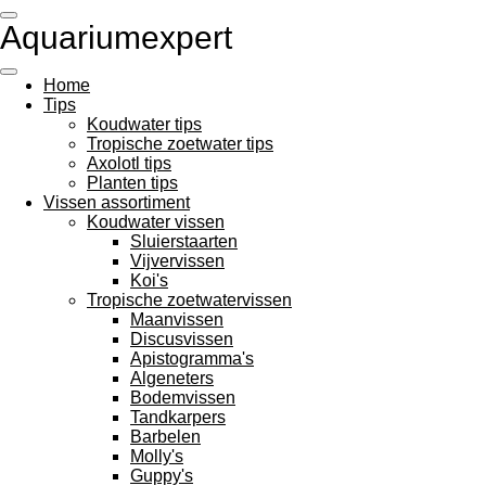
Ga
Aquariumexpert
direct
naar
de
Home
hoofdinhoud
Tips
Koudwater tips
Tropische zoetwater tips
Axolotl tips
Planten tips
Vissen assortiment
Koudwater vissen
Sluierstaarten
Vijvervissen
Koi's
Tropische zoetwatervissen
Maanvissen
Discusvissen
Apistogramma's
Algeneters
Bodemvissen
Tandkarpers
Barbelen
Molly's
Guppy's