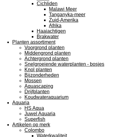
Cichliden
Malawi Meer
Tanganyka-meer
Zuid-Amerika
Afrika
Haaiachtigen
Brakwater
Planten assortiment
Voorgrond planten
Middengrond planten
Achtergrond planten
Snelgroeiende waterplanten - bosjes
Knol planten
Bijzonderheden
Mossen
Aquascaping
Drijfplanten
Koudwateraquarium
Aquaria
HS Aqua
Juwel Aquaria
Superfish
Artikelen op merk
Colombo
Waterkwaliteit