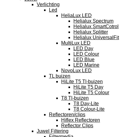
Verlichting
Led
HeliaLux LED
Helialux Spectrum
Helialux SmartCotrol
Helialux Splitter
Helialux UniversalFit
MultiLux LED
LED Day
LED Colour
LED Blue
LED Marine
NovoLux LED
TL buizen
HiLite T5 Tl-buizen
HiLite T5 Day
HiLite T5 Colour
T8 Tl-buizen
T8 Day-Lite
T8 Colour-Lite
Reflectoren/clips
Hiflex Reflectoren
Reflector Clips
Juwel Filtering
Filtermedia