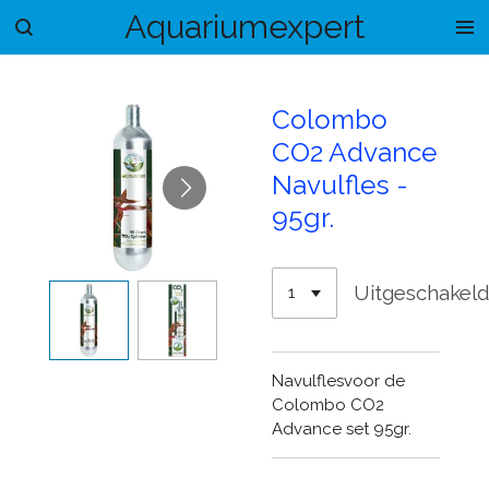
Aquariumexpert
Ga
direct
naar
de
Colombo
hoofdinhoud
CO2 Advance
Navulfles -
95gr.
Uitgeschakel
Navulflesvoor de
Colombo CO2
Advance set 95gr.