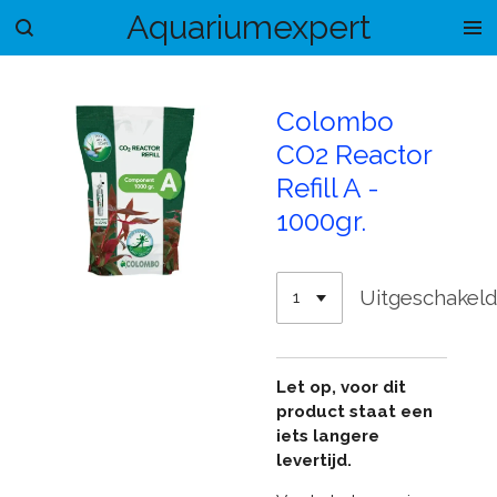
Aquariumexpert
Ga
direct
naar
de
Colombo
hoofdinhoud
CO2 Reactor
Refill A -
1000gr.
Uitgeschakel
Let op, voor dit
product staat een
iets langere
levertijd.