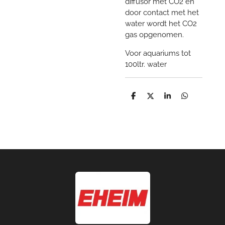
diffusor met CO2 en
door contact met het
water wordt het CO2
gas opgenomen.
Voor aquariums tot
100ltr. water
D
D
S
D
e
e
h
e
l
e
a
l
e
l
r
e
n
e
n