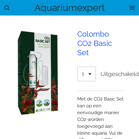
Aquariumexpert
Ga
direct
naar
de
Colombo
hoofdinhoud
CO2 Basic
Set
Uitgeschakel
Met de CO2 Basic Set
kan op een
eenvoudige manier
CO2 worden
toegevoegd aan
kleine aquaria. Vul de