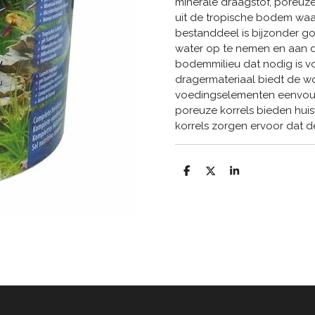
minerale draagstof, poreuz
uit de tropische bodem waar
bestanddeel is bijzonder go
water op te nemen en aan de
bodemmilieu dat nodig is v
dragermateriaal biedt de w
voedingselementen eenvoud
poreuze korrels bieden hui
korrels zorgen ervoor dat 
D
D
S
e
e
h
l
e
a
e
l
r
n
e