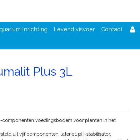
quarium Inrichting
Levend visvoer
Contact
malit Plus 3L
d
lti-componenten voedingsbodem voor planten in het
eld uit vijf componenten: lateriet, pH-stabilisator,