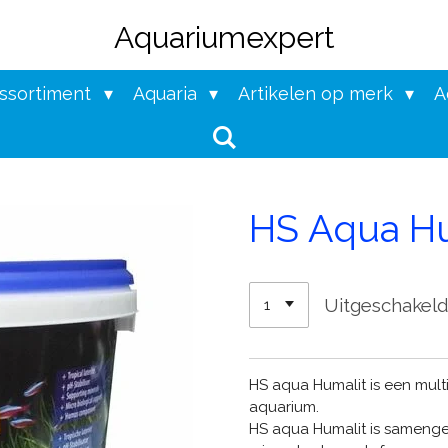
Aquariumexpert
assortiment
Aquaria
Artikelen op merk
A
HS Aqua Hu
Uitgeschakel
HS aqua Humalit is een mu
aquarium.
HS aqua Humalit is samengest