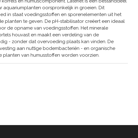
e korrels en humuscomponent. Lateriet is een bestanddeel
 aquariumplanten oorspronkelijk in groeien. Dit
ed in staat voedingsstoffen en sporenelementen uit het
 planten te geven. De pH-stabilisator creëert een ideaal
oor de opname van voedingsstoffen. Het minerale
ortels houvast en maakt een verdeling van de
ig - zonder dat overvoeding plaats kan vinden. De
svesting aan nuttige bodembacteriën - en organische
de planten van humusstoffen worden voorzien.