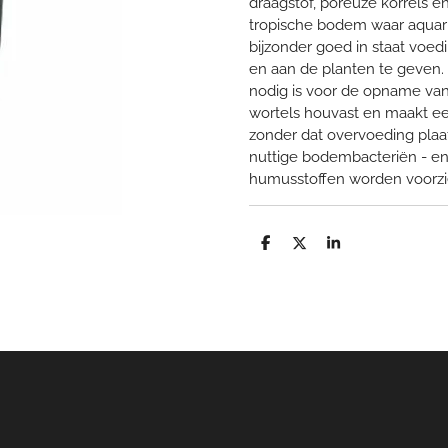
draagstof, poreuze korrels 
tropische bodem waar aquariu
bijzonder goed in staat voe
en aan de planten te geven. 
nodig is voor de opname van
wortels houvast en maakt e
zonder dat overvoeding plaa
nuttige bodembacteriën - en
humusstoffen worden voorzi
D
D
S
e
e
h
l
e
a
e
l
r
n
e