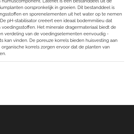
en humuscomponent. Lateriet is een bestanddeel uit de
mplanten oorspronkelijk in groeien. Dit bestanddeel is
dingsstoffen en sporenelementen uit het water op te nemen
De pH-stabilisator creëert een ideaal bodemmilieu dat
 voedingsstoffen. Het minerale dragermateriaal biedt de
en verdeling van de voedingselementen eenvoudig -
ts kan vinden. De poreuze korrels bieden huisvesting aan
 organische korrels zorgen ervoor dat de planten van
en.