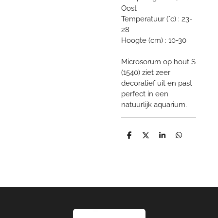
Oost
Temperatuur (°c) : 23-
28
Hoogte (cm) : 10-30
Microsorum op hout S
(1540) ziet zeer
decoratief uit en past
perfect in een
natuurlijk aquarium.
D
D
S
D
e
e
h
e
l
e
a
l
e
l
r
e
n
e
n