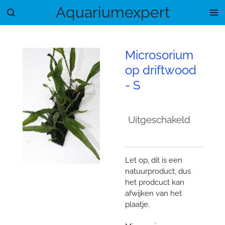
Aquariumexpert
Ga
direct
naar
de
Microsorium
hoofdinhoud
op driftwood
- S
Uitgeschakeld
Let op, dit is een
natuurproduct, dus
het prodcuct kan
afwijken van het
plaatje.