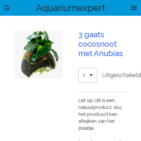
Aquariumexpert
Ga
direct
naar
de
3 gaats
hoofdinhoud
cocosnoot
met Anubias
Uitgeschakel
Let op, dit is een
natuurproduct, dus
het prodcuc
t kan
afwijken van het
plaatje.