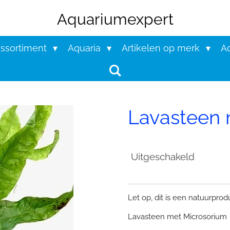
Aquariumexpert
assortiment
Aquaria
Artikelen op merk
Aq
Lavasteen 
Uitgeschakeld
Let op, dit is een natuurpro
Lavasteen met Microsorium