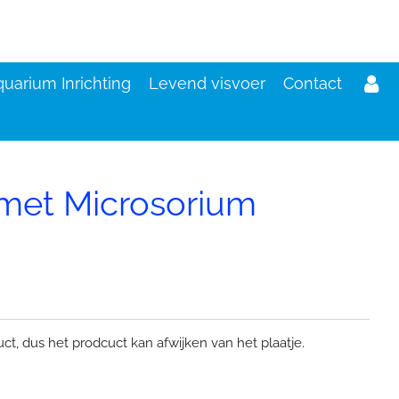
uarium Inrichting
Levend visvoer
Contact
met Microsorium
duct, dus het prodcuc
t kan afwijken van het plaatje.