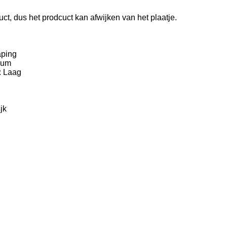
duct, dus het prodcuc
t kan afwijken van het plaatje.
aping
ium
: Laag
jk