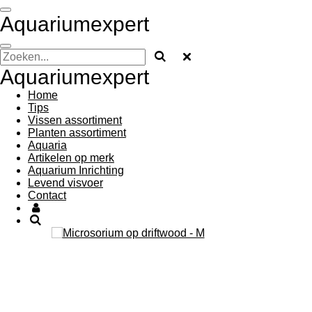
Ga
Aquariumexpert
direct
naar
de
hoofdinhoud
Aquariumexpert
Home
Tips
Vissen assortiment
Planten assortiment
Aquaria
Artikelen op merk
Aquarium Inrichting
Levend visvoer
Contact