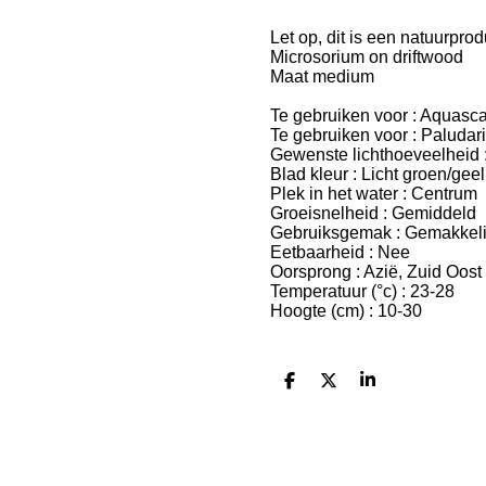
Let op, dit is een natuurpro
Microsorium on driftwood
Maat medium
Te gebruiken voor : Aquasc
Te gebruiken voor : Paludar
Gewenste lichthoeveelheid 
Blad kleur : Licht groen/geel
Plek in het water : Centrum
Groeisnelheid : Gemiddeld
Gebruiksgemak : Gemakkeli
Eetbaarheid : Nee
Oorsprong : Azië, Zuid Oost
Temperatuur (°c) : 23-28
Hoogte (cm) : 10-30
D
D
S
e
e
h
l
e
a
e
l
r
n
e