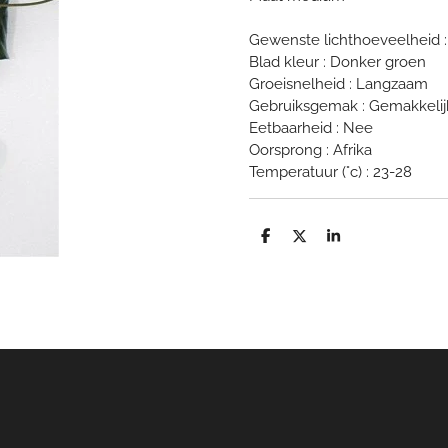
Gewenste lichthoeveelheid 
Blad kleur : Donker groen
Groeisnelheid : Langzaam
Gebruiksgemak : Gemakkelij
Eetbaarheid : Nee
Oorsprong : Afrika
Temperatuur (°c) : 23-28
D
D
S
e
e
h
l
e
a
e
l
r
n
e