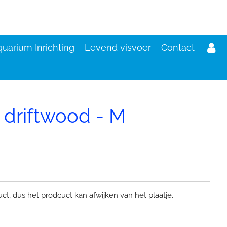
uarium Inrichting
Levend visvoer
Contact
 driftwood - M
d
duct, dus het prodcuc
t kan afwijken van het plaatje.