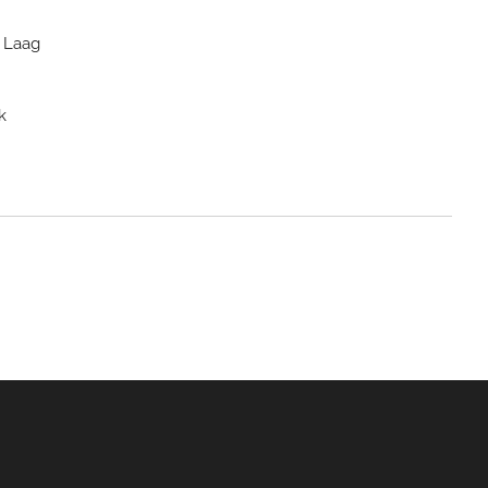
: Laag
k