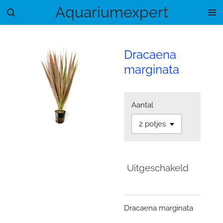
Aquariumexpert
Ga
direct
naar
de
Dracaena
hoofdinhoud
marginata
Aantal
Uitgeschakeld
Dracaena marginata