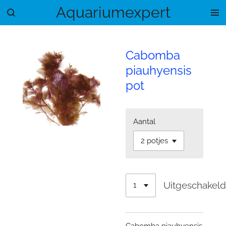
Aquariumexpert
Ga
direct
naar
de
Cabomba
hoofdinhoud
piauhyensis
pot
Aantal
Uitgeschakel
Cabomba piauhyensis