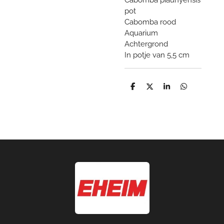
pot
Cabomba rood
Aquarium
Achtergrond
In potje van 5,5 cm
D
D
S
D
e
e
h
e
l
e
a
l
e
l
r
e
n
e
n