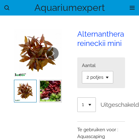
Aquariumexpert
Ga
direct
naar
de
Alternanthera
hoofdinhoud
reineckii mini
Aantal
Uitgeschakel
Te gebruiken voor :
Aquascaping