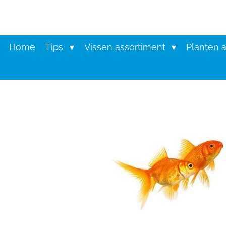
Ga
direct
naar
de
Home
Tips
Vissen assortiment
Planten 
hoofdinhoud