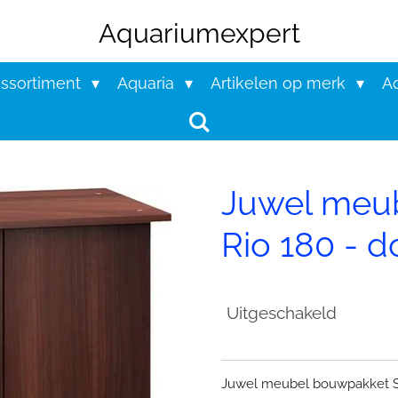
Aquariumexpert
assortiment
Aquaria
Artikelen op merk
Aq
Juwel meu
Rio 180 - d
Uitgeschakeld
Juwel meubel bouwpakket SB