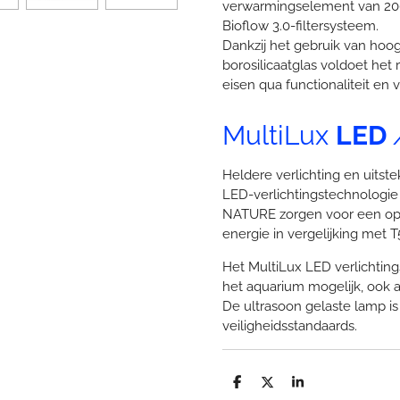
verwarmingselement van 200 
Bioflow 3.0-filtersysteem.
Dankzij het gebruik van hoo
borosilicaatglas voldoet h
eisen qua functionaliteit en 
MultiLux
LED
Heldere verlichting en uitst
LED-verlichtingstechnologi
NATURE zorgen voor een opti
energie in vergelijking met T
Het MultiLux LED verlichti
het aquarium mogelijk, ook al
De ultrasoon gelaste lamp i
veiligheidsstandaards.
D
D
S