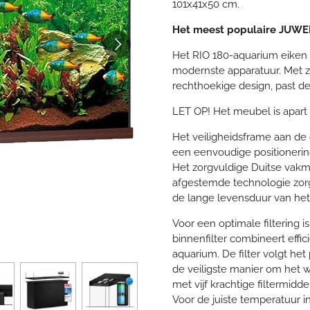
101x41x50 cm.
Het meest populaire JUWE
Het RIO 180-aquarium eiken
modernste apparatuur. Met z
rechthoekige design, past de
LET OP! Het meubel is apart v
Het veiligheidsframe aan de 
een eenvoudige positionerin
Het zorgvuldige Duitse vak
afgestemde technologie zorg
de lange levensduur van het
Voor een optimale filtering i
binnenfilter combineert eff
aquarium. De filter volgt het
de veiligste manier om het wat
met vijf krachtige filtermidd
Voor de juiste temperatuur 