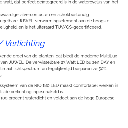
watt, dat perfect geïntegreerd is in de watercyclus van het
gwaardige zilvercontacten en schokbestendig
et regelbare JUWEL-verwarmingselement aan de hoogste
veiligheid, en is het uiteraard TÜV/GS-gecertificeerd.
/ Verlichting
ekende groei van de planten; dat biedt de moderne MultiLux
e van JUWEL. De verwisselbare 23 Watt LED buizen DAY en
maal lichtspectrum en tegelijkertijd besparen ze 50%
5.
ngssysteem van de RIO 180 LED maakt comfortabel werken in
s de verlichting ingeschakeld is.
s 100 procent waterdicht en voldoet aan de hoge Europese