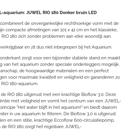
L-aquarium: JUWEL RIO 180 Donker bruin LED
 combineert de onvergankelijke rechthoekige vorm met de
ijn compacte afmetingen van 101 x 41 cm en het klassieke,
 RIO 180 zich zonder problemen aan elke woonstijl aan.
erkrijgbaar en zit dus niet inbegrepen bij het Aquarium.
onderkant zorgt voor een bijzonder stabiele stand en maakt
g van het aquarium zonder speciale onderleggers mogelijk.
manschap, de hoogwaardige materialen en een perfect
en voor maximale kwaliteit en veiligheid en garanderen zo
 RIO 180-aquarium.
s de RIO 180 uitgerust met een krachtige Bioflow 3.0. Deze
iciëntie met veiligheid en vormt het centrum van een JUWEL-
 principe "Het water blijft in het aquarium!" en biedt daarom
er in uw ​​aquarium te filteren. De Bioflow 3.0 is uitgerust
elen en een stille, krachtige Eccoflow 600-circulatiepomp.
in de RIO 180 zorgt het regelbare JUWEL-