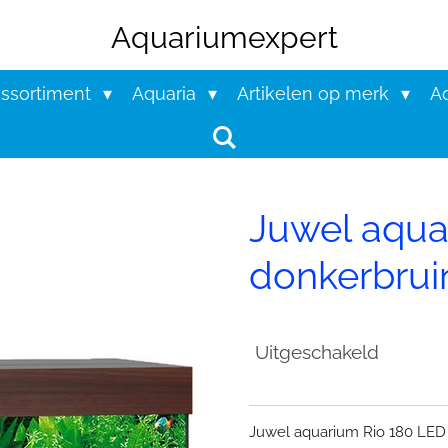
Aquariumexpert
assortiment
Aquaria
Artikelen op merk
Aq
Juwel aqua
donkerbrui
Uitgeschakeld
Juwel aquarium Rio 180 LED me