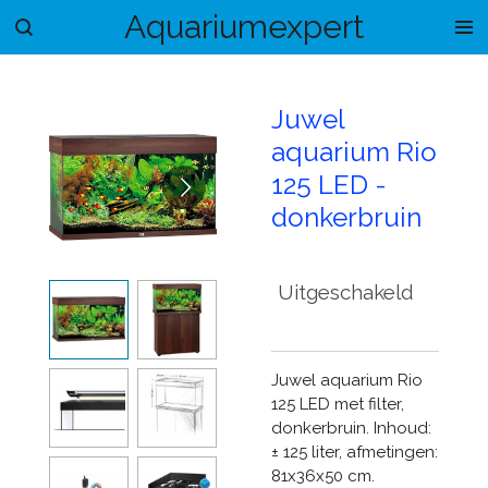
Aquariumexpert
Ga
direct
naar
de
Juwel
hoofdinhoud
aquarium Rio
125 LED -
donkerbruin
Uitgeschakeld
Juwel aquarium Rio
125 LED met filter,
donkerbruin. Inhoud:
± 125 liter, afmetingen:
81x36x50 cm.