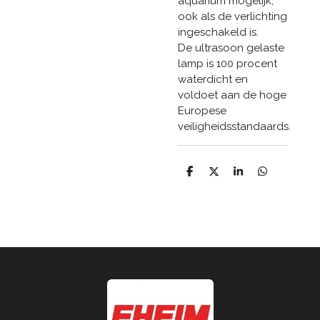
aquarium mogelijk,
ook als de verlichting
ingeschakeld is.
De ultrasoon gelaste
lamp is 100 procent
waterdicht en
voldoet aan de hoge
Europese
veiligheidsstandaards.
D
D
S
D
e
e
h
e
l
e
a
l
e
l
r
e
n
e
n