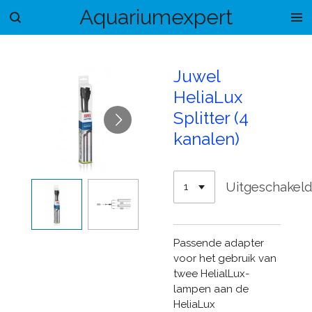
Aquariumexpert
Ga
direct
naar
de
Juwel
hoofdinhoud
HeliaLux
Splitter (4
kanalen)
Uitgeschakel
Passende adapter
voor het gebruik van
twee HelialLux-
lampen aan de
HeliaLux