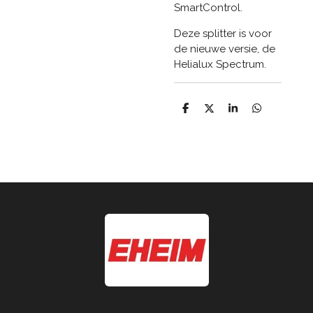
SmartControl.
Deze splitter is voor
de nieuwe versie, de
Helialux Spectrum.
D
D
S
D
e
e
h
e
l
e
a
l
e
l
r
e
n
e
n