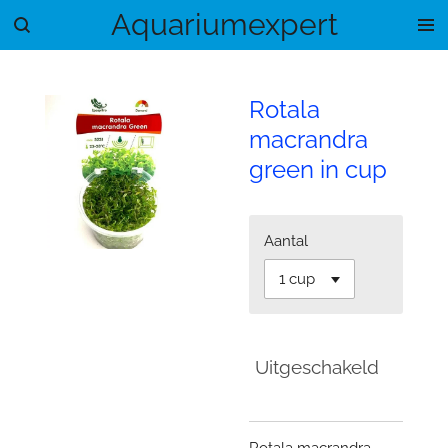
Aquariumexpert
Ga
direct
naar
de
Rotala
hoofdinhoud
macrandra
green in cup
Aantal
Uitgeschakeld
Rotala macrandra