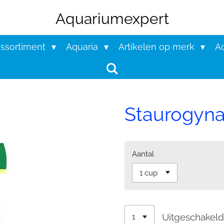
Aquariumexpert
assortiment
Aquaria
Artikelen op merk
Aq
Staurogyna
Aantal
Uitgeschakel