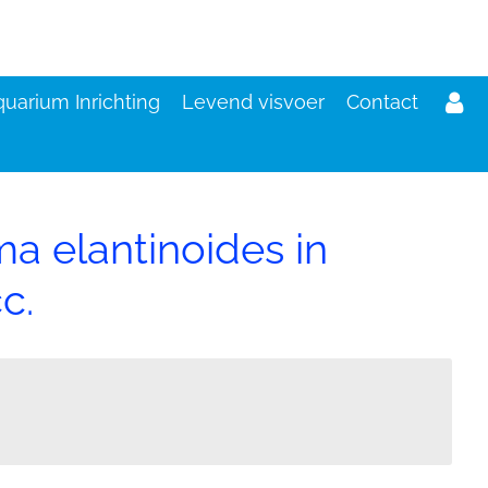
uarium Inrichting
Levend visvoer
Contact
a elantinoides in
c.