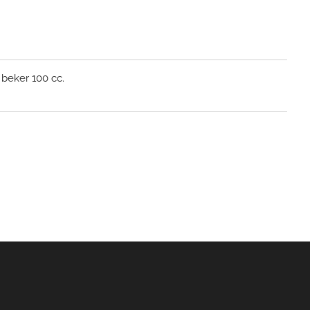
d
n beker
100 cc.