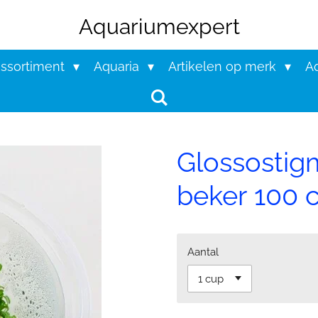
Aquariumexpert
assortiment
Aquaria
Artikelen op merk
Aq
Glossostigm
beker 100 c
Aantal