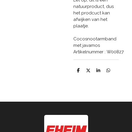
natuurproduct, dus
het prodcuct kan
afwijken van het
plaatje.
Cocosnootarmband
met javamos
Artikelnummer : W00827
D
D
S
D
e
e
h
e
l
e
a
l
e
l
r
e
n
e
n