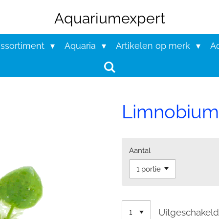
Aquariumexpert
assortiment
Aquaria
Artikelen op merk
Aq
Limnobium 
Aantal
Uitgeschakel