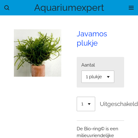
Aquariumexpert
Ga
direct
naar
de
Javamos
hoofdinhoud
plukje
Aantal
Uitgeschakel
De Bio-ring© is een
milieuvriendelijke