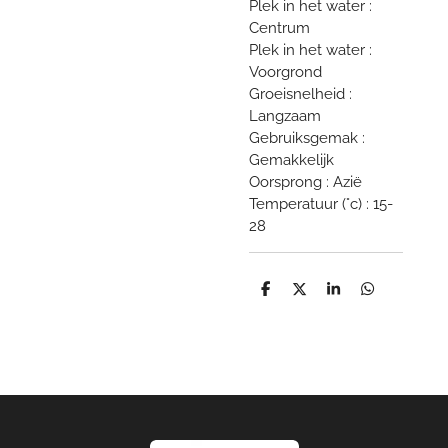
Plek in het water :
Centrum
Plek in het water :
Voorgrond
Groeisnelheid :
Langzaam
Gebruiksgemak :
Gemakkelijk
Oorsprong : Azië
Temperatuur (°c) : 15-
28
D
D
S
D
e
e
h
e
l
e
a
l
e
l
r
e
n
e
n