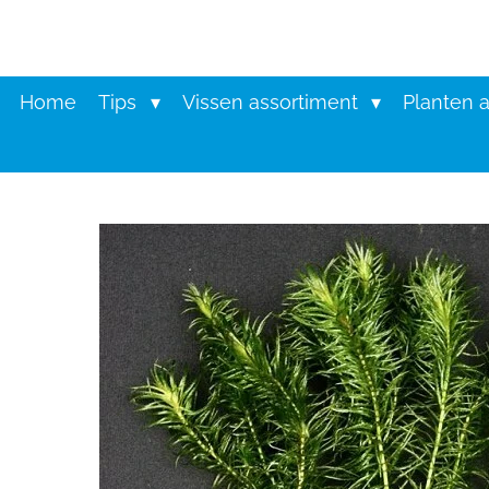
Ga
direct
naar
de
Home
Tips
Vissen assortiment
Planten 
hoofdinhoud