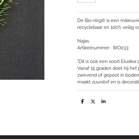
De Bio-ring© is een milieuvri
recyclebaar en 100% veilig 
Najas
Artikelnummer : BIO033
"Dit is ook een soort Elodea
Vanaf 15 graden doet hij het
zwevend of gepoot in bodem. H
maakt zuurstof en is decorati
D
D
S
e
e
h
l
e
a
e
l
r
n
e