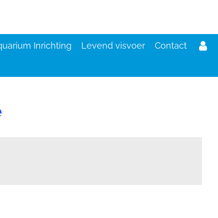
uarium Inrichting
Levend visvoer
Contact
e
d