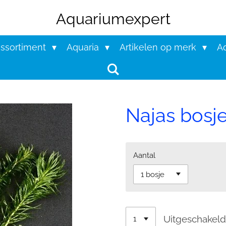
Aquariumexpert
assortiment
Aquaria
Artikelen op merk
Aq
Najas bosj
Aantal
Uitgeschakel