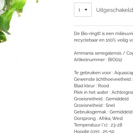
Uitgeschakel
De Bio-ring© is een milieuvri
recyclebaar en 100% veilig 
Ammania senegalensis / Co
Artikelnummer : BIO012
Te gebruiken voor : Aquascap
Gewenste lichthoeveelheid :
Blad kleur : Rood
Plek in het water : Achtergr
Groeisnelheid : Gemiddeld
Groeisnelheid : Snel
Gebruiksgemak : Gemiddeld
Oorsprong : Afrika, West
Temperatuur (°c) : 23-28
Hoogte (cm) : 25-50