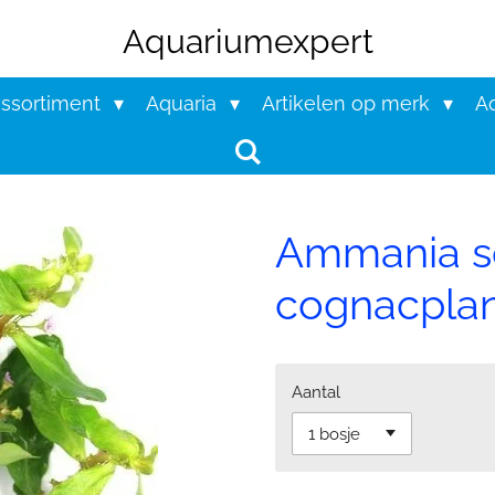
Aquariumexpert
assortiment
Aquaria
Artikelen op merk
Aq
Ammania se
cognacplan
Aantal