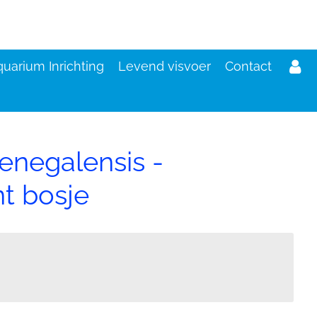
uarium Inrichting
Levend visvoer
Contact
negalensis -
t bosje