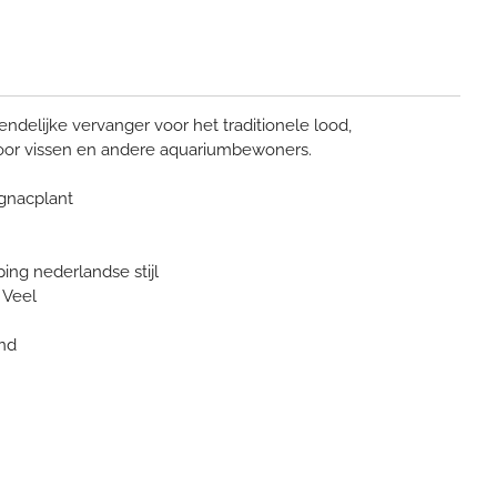
d
endelijke vervanger voor het traditionele lood,
voor vissen en andere aquariumbewoners.
gnacplant
ing nederlandse stijl
 Veel
ond