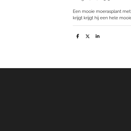
Een mooie moerasplant met d
krijgt krijgt hij een hele moo
D
D
S
e
e
h
l
e
a
e
l
r
n
e