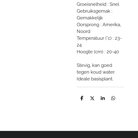
Groeisnelheid : Snel
Gebruiksgemak :
Gemakkelijk
Oorsprong : Amerika,
Noord
Temperatuur (°c) : 23-
24
Hoogte (cm) : 20-40
Stevig, kan goed
tegen koud water.
Ideale basisplant.
D
D
S
D
e
e
h
e
l
e
a
l
e
l
r
e
n
e
n