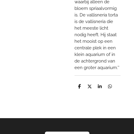
waarbij alleen de
bloem spriaalvormig
is. De vallisneria torta
is de vallisneria die
het meeste licht
nodig heeft. Hij staat
het mooist op een
centrale plek in een
klein aquarium of in
de achtergrond van
een groter aquarium.''
D
D
S
D
e
e
h
e
l
e
a
l
e
l
r
e
n
e
n