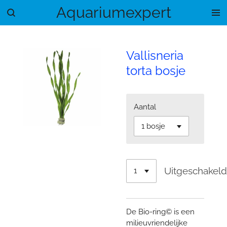
Aquariumexpert
Ga
direct
naar
de
Vallisneria
hoofdinhoud
torta bosje
Aantal
Uitgeschakel
De Bio-ring© is een
milieuvriendelijke