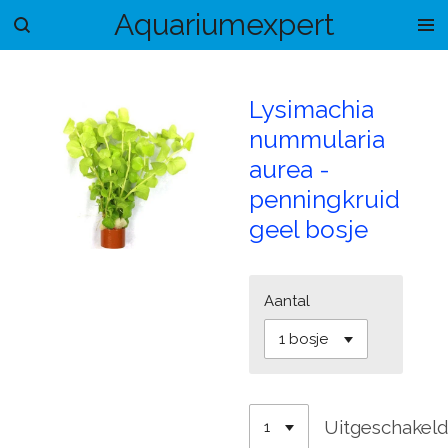
Aquariumexpert
Ga
direct
naar
de
Lysimachia
hoofdinhoud
nummularia
aurea -
penningkruid
geel bosje
Aantal
Uitgeschakel