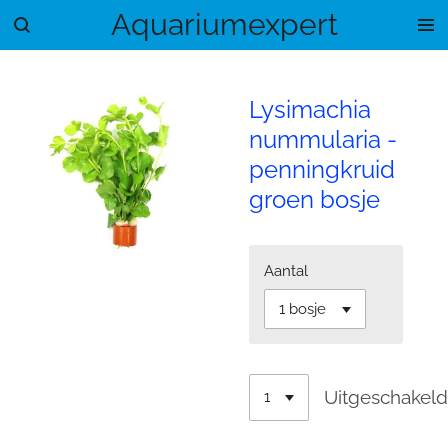
Aquariumexpert
Ga
direct
naar
de
Lysimachia
hoofdinhoud
nummularia -
penningkruid
groen bosje
Aantal
Uitgeschakel