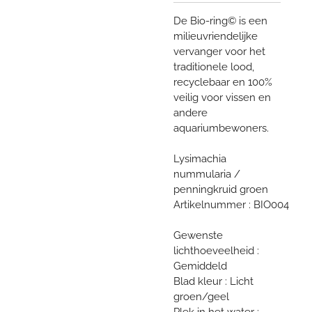
De Bio-ring© is een
milieuvriendelijke
vervanger voor het
traditionele lood,
recyclebaar en 100%
veilig voor vissen en
andere
aquariumbewoners.
Lysimachia
nummularia /
penningkruid groen
Artikelnummer : BIO004
Gewenste
lichthoeveelheid :
Gemiddeld
Blad kleur : Licht
groen/geel
Plek in het water :