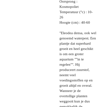
Oorsprong :
Kosmopoliet
Temperatuur (°c) : 10-
26
Hoogte (cm) : 40-60
"Eleodea densa, ook wel
genoemd waterpest. Een
plantje dat superhard
groeit en heel geschikt
is om een groter
aquarium ""in te
regelen"". Hij
produceert zuurstof,
neemt veel
voedingsstoffen op en
groeit altijd en overal.
Wanneer je de
overtollige planten
weggooit kun je dus
gemakkelijk de