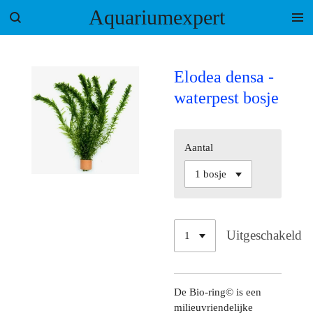
Aquariumexpert
Ga
direct
naar
de
Elodea densa -
hoofdinhoud
waterpest bosje
Aantal
Uitgeschakeld
De Bio-ring© is een
milieuvriendelijke