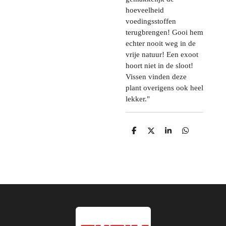
hoeveelheid
voedingsstoffen
terugbrengen! Gooi hem
echter nooit weg in de
vrije natuur! Een exoot
hoort niet in de sloot!
Vissen vinden deze
plant overigens ook heel
lekker."
D
D
S
D
e
e
h
e
l
e
a
l
e
l
r
e
n
e
n