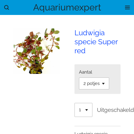
Aquariumexpert
Ga
direct
naar
de
Ludwigia
hoofdinhoud
specie Super
red
Aantal
Uitgeschakel
Ludwigia specie