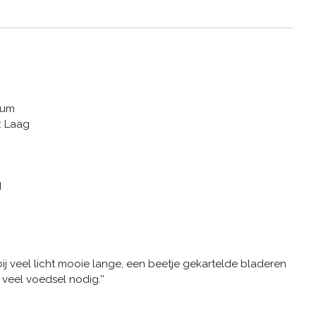
ium
: Laag
d
bij veel licht mooie lange, een beetje gekartelde bladeren
n veel voedsel nodig.''