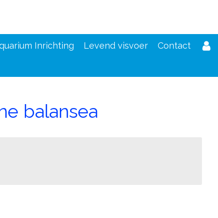
quarium Inrichting
Levend visvoer
Contact
ne balansea
d