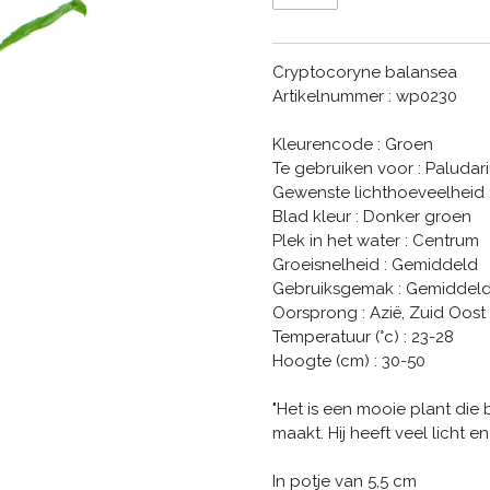
Cryptocoryne balansea
Artikelnummer : wp0230
Kleurencode : Groen
Te gebruiken voor : Paludar
Gewenste lichthoeveelheid 
Blad kleur : Donker groen
Plek in het water : Centrum
Groeisnelheid : Gemiddeld
Gebruiksgemak : Gemiddel
Oorsprong : Azië, Zuid Oost
Temperatuur (°c) : 23-28
Hoogte (cm) : 30-50
"Het is een mooie plant die 
maakt. Hij heeft veel licht e
In potje van 5,5 cm