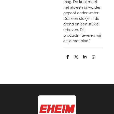
mag. De knol moet
net als een ui worden
gepoot onder water.
Dus een stukje in de
grond en een stukje
erboven. Dit
produktnr leveren wij
altijd met blad."
D
D
S
D
e
e
h
e
l
e
a
l
e
l
r
e
n
e
n