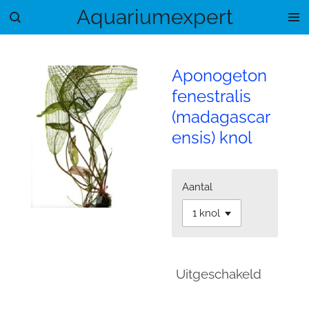
Aquariumexpert
Ga
direct
naar
de
Aponogeton
hoofdinhoud
fenestralis
(madagascar
ensis) knol
Aantal
Uitgeschakeld