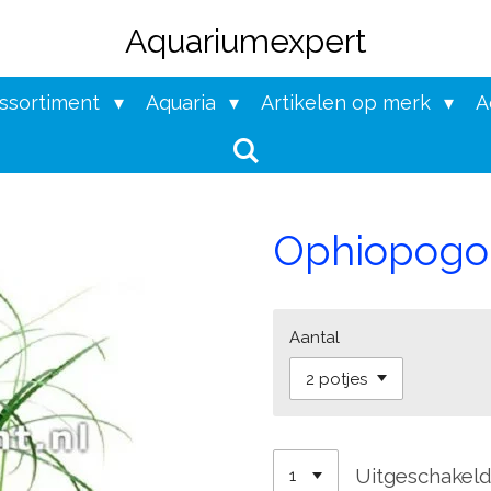
Aquariumexpert
assortiment
Aquaria
Artikelen op merk
A
Ophiopogon
Aantal
Uitgeschakel