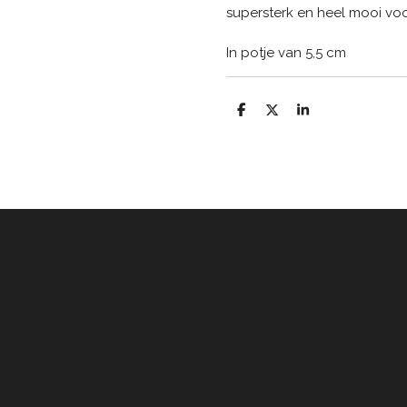
supersterk en heel mooi voo
In potje van 5,5 cm
D
D
S
e
e
h
l
e
a
e
l
r
n
e