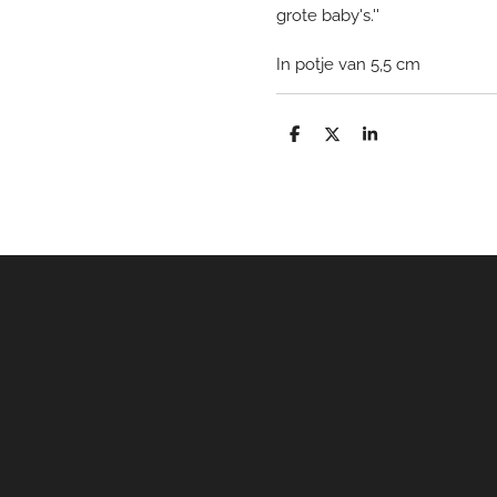
grote baby's.''
In potje van 5,5 cm
D
D
S
e
e
h
l
e
a
e
l
r
n
e