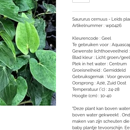
Saururus cernuus - Leids pla
Artikelnummer : wp0426
Kleurencode : Geel
Te gebruiken voor : Aquascap
Gewenste lichthoeveelheid :
Blad kleur : Licht groen/geel
Plek in het water : Centrum
Groeisnelheid : Gemiddeld
Gebruiksgemak : Voor gevo
Oorsprong : Azië, Zuid Oost
Temperatuur (°c) : 24-28
Hoogte (cm) : 10-40
"Deze plant kan boven water
boven water gekweekt . Onde
maken van zijn scheuten die
baby plantje tevoorschijn. E