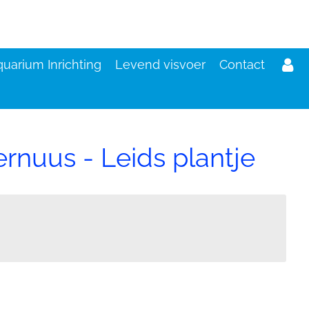
uarium Inrichting
Levend visvoer
Contact
rnuus - Leids plantje
d