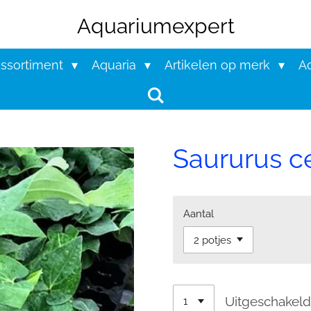
Aquariumexpert
assortiment
Aquaria
Artikelen op merk
Aq
Saururus ce
Aantal
Uitgeschakel