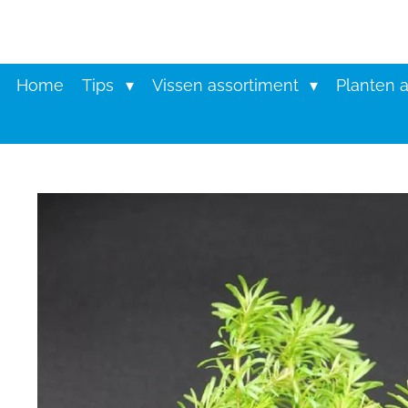
Ga
direct
naar
de
Home
Tips
Vissen assortiment
Planten 
hoofdinhoud