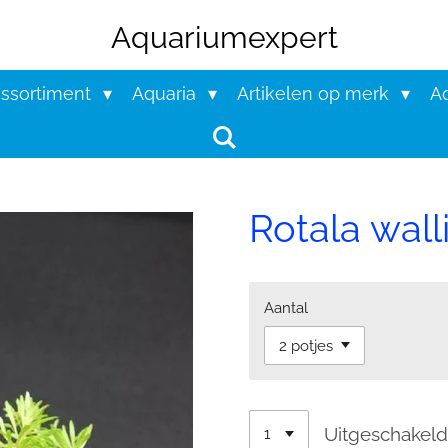
Aquariumexpert
assortiment
Aquaria
Artikelen op merk
Aq
Rotala walli
Aantal
Uitgeschakel