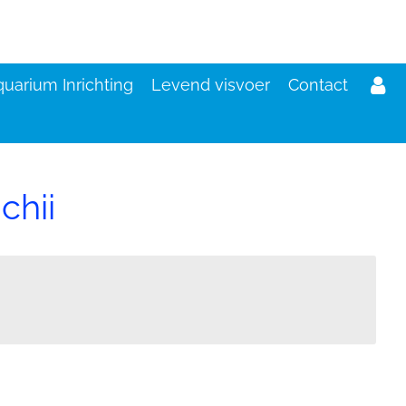
uarium Inrichting
Levend visvoer
Contact
chii
d