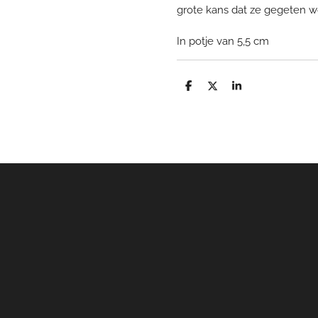
grote kans dat ze gegeten wo
In potje van 5,5 cm
D
D
S
e
e
h
l
e
a
e
l
r
n
e