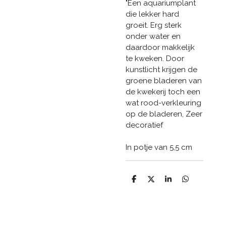
"Een aquariumplant
die lekker hard
groeit. Erg sterk
onder water en
daardoor makkelijk
te kweken. Door
kunstlicht krijgen de
groene bladeren van
de kwekerij toch een
wat rood-verkleuring
op de bladeren, Zeer
decoratief
In potje van 5,5 cm
D
D
S
D
e
e
h
e
l
e
a
l
e
l
r
e
n
e
n