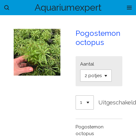
Aquariumexpert
Ga
direct
naar
de
Pogostemon
hoofdinhoud
octopus
Aantal
Uitgeschakel
Pogostemon
octopus