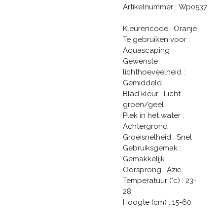
Artikelnummer : Wp0537
Kleurencode : Oranje
Te gebruiken voor :
Aquascaping
Gewenste
lichthoeveelheid :
Gemiddeld
Blad kleur : Licht
groen/geel
Plek in het water :
Achtergrond
Groeisnelheid : Snel
Gebruiksgemak :
Gemakkelijk
Oorsprong : Azië
Temperatuur (°c) : 23-
28
Hoogte (cm) : 15-60