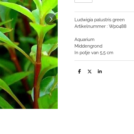
Ludwigia palustris green
Artikelnummer : Wp0488
Aquarium
Middengrond
In potje van 5,5 cm
D
D
S
e
e
h
l
e
a
e
l
r
n
e