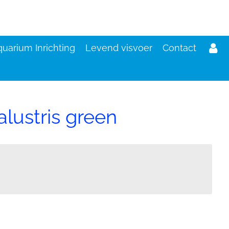
uarium Inrichting
Levend visvoer
Contact
lustris green
d