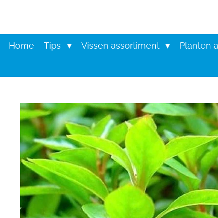
Ga
direct
naar
de
Home
Tips
Vissen assortiment
Planten 
hoofdinhoud