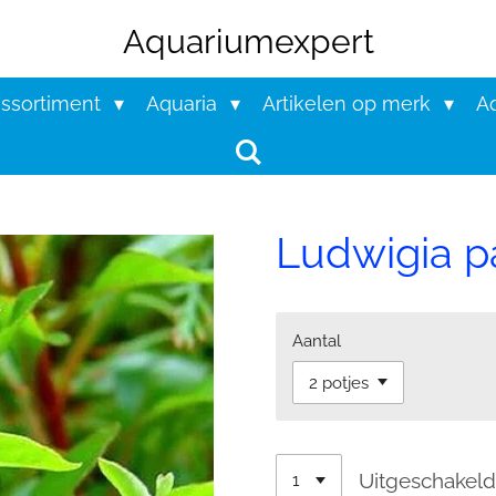
Aquariumexpert
assortiment
Aquaria
Artikelen op merk
Aq
Ludwigia pa
Aantal
Uitgeschakel