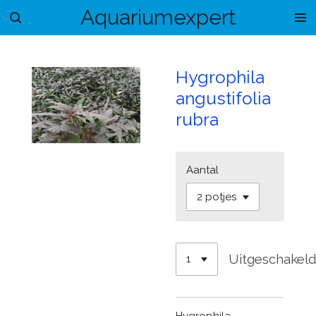
Aquariumexpert
Ga
direct
naar
de
Hygrophila
hoofdinhoud
angustifolia
rubra
Aantal
Uitgeschakel
Hygrophila