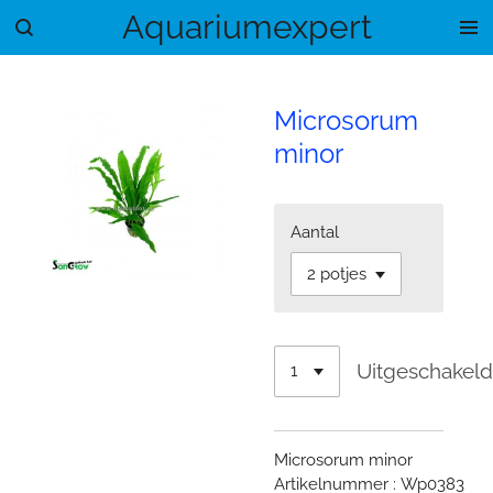
Aquariumexpert
Ga
direct
naar
de
Microsorum
hoofdinhoud
minor
Aantal
Uitgeschakel
Microsorum minor
Artikelnummer : Wp0383