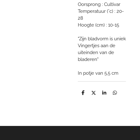
Oorsprong : Cultivar
Temperatuur (°c) : 20-
28
Hoogte (cm) : 10-15
"Zijn bladvorm is uniek
Vingertjes aan de
uiteinden van de
bladeren"
In potje van 5,5 cm
D
D
S
D
e
e
h
e
l
e
a
l
e
l
r
e
n
e
n